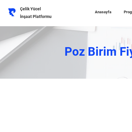
Çelik Yücel
Anasayfa
Prog
İnşaat Platformu
Poz Birim Fi