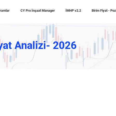
ramlar
CY Pro İnşaat Manager
İMHP v2.2
Birim Fiyat - Po
yat Analizi- 2026