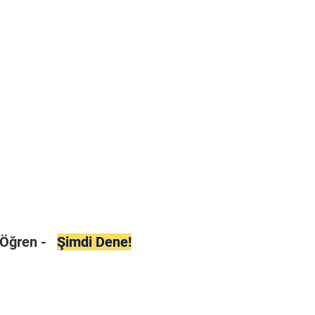
i Öğren -
Şimdi Dene!