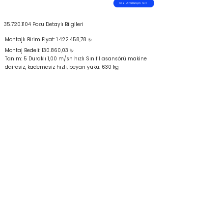
Poz Aramaya Git
35.720.1104
Pozu Detaylı Bilgileri
Montajlı Birim Fiyat:
1.422.458
,78 ₺
Montaj Bedeli: 130.860,03 ₺
Tanım: 5 Duraklı 1,00 m/sn hızlı Sınıf I asansörü makine
dairesiz, kademesiz hızlı, beyan yükü: 630 kg