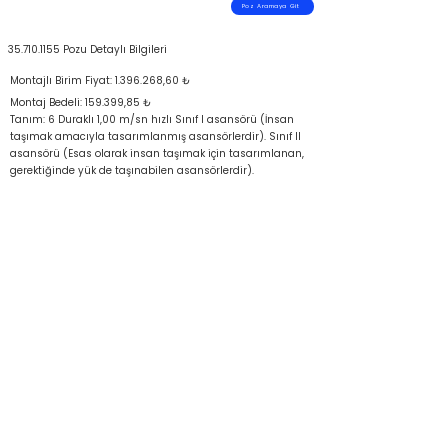
Poz Aramaya Git
35.710.1155
Pozu Detaylı Bilgileri
Montajlı Birim Fiyat:
1.396.268
,60 ₺
Montaj Bedeli: 159.399,85 ₺
Tanım: 6 Duraklı 1,00 m/sn hızlı Sınıf I asansörü (İnsan
taşımak amacıyla tasarımlanmış asansörlerdir). Sınıf II
asansörü (Esas olarak insan taşımak için tasarımlanan,
gerektiğinde yük de taşınabilen asansörlerdir).