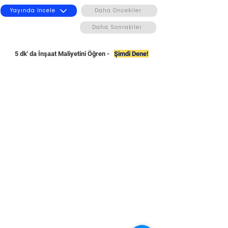
Yayında İncele
Daha Öncekiler
Daha Sonrakiler
5 dk' da İnşaat Maliyetini Öğren -
Şimdi Dene!