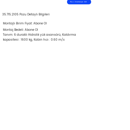
Poz Aramaya Git
35.715.2105
Pozu Detaylı Bilgileri
Montajlı Birim Fiyat: Abone Ol
Montaj Bedeli: Abone Ol
Tanım: 6 duraklı Hidrolik yük asansörü, Kaldırma
kapasitesi : 1600 kg, Kabin hızı : 0.60 m/s