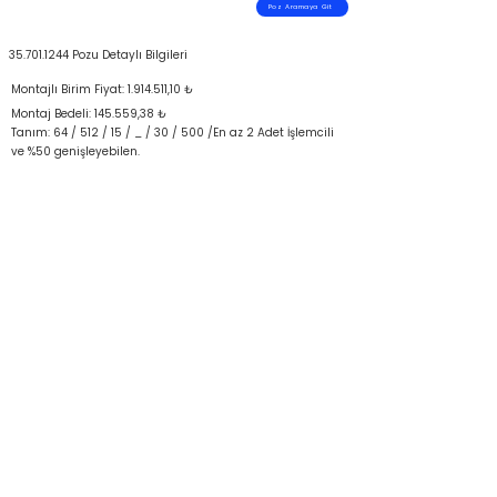
Poz Aramaya Git
35.701.1244
Pozu Detaylı Bilgileri
Montajlı Birim Fiyat:
1.914.511
,10 ₺
Montaj Bedeli: 145.559,38 ₺
Tanım: 64 / 512 / 15 / _ / 30 / 500 /En az 2 Adet İşlemcili
ve %50 genişleyebilen.