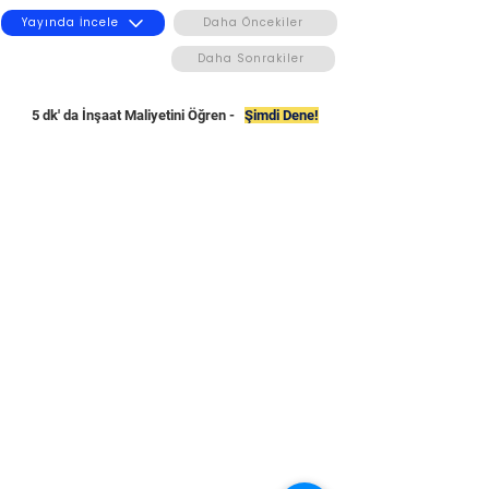
Yayında İncele
Daha Öncekiler
Daha Sonrakiler
5 dk' da İnşaat Maliyetini Öğren -
Şimdi Dene!