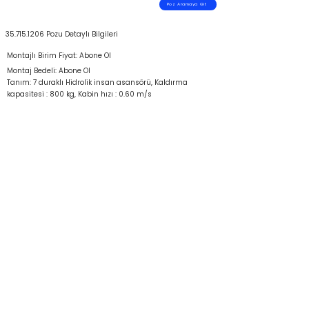
Poz Aramaya Git
35.715.1206
Pozu Detaylı Bilgileri
Montajlı Birim Fiyat: Abone Ol
Montaj Bedeli: Abone Ol
Tanım: 7 duraklı Hidrolik insan asansörü, Kaldırma
kapasitesi : 800 kg, Kabin hızı : 0.60 m/s