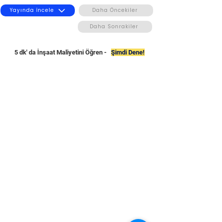
Yayında İncele
Daha Öncekiler
Daha Sonrakiler
5 dk' da İnşaat Maliyetini Öğren -
Şimdi Dene!