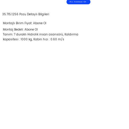
Poz Aramaya Git
35.715.1256
Pozu Detaylı Bilgileri
Montajlı Birim Fiyat: Abone Ol
Montaj Bedeli: Abone Ol
Tanım: 7 duraklı Hidrolik insan asansörü, Kaldırma
kapasitesi : 1000 kg, Kabin hızı : 0.60 m/s