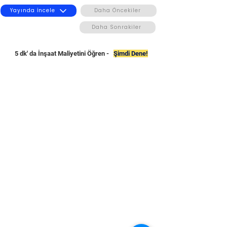
Yayında İncele
Daha Öncekiler
Daha Sonrakiler
5 dk' da İnşaat Maliyetini Öğren -
Şimdi Dene!