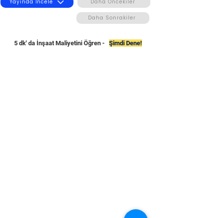
Yayında İncele
Daha Öncekiler
Daha Sonrakiler
5 dk' da İnşaat Maliyetini Öğren -
Şimdi Dene!