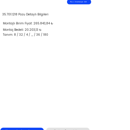
Poz Aramaya Git
35.701.1218
Pozu Detaylı Bilgileri
Montajlı Birim Fiyat: 265.843,84 ₺
Montaj Bedeli: 20.203,13 ₺
Tanım: 8 / 32 / 4 / _ / 36 / 180