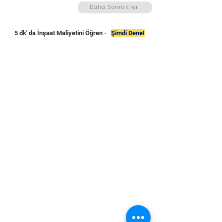
Daha Sonrakiler
5 dk' da İnşaat Maliyetini Öğren -
Şimdi Dene!