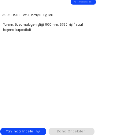
Poz Aramaya Git
35.730.1500
Pozu Detaylı Bilgileri
Tanım: Basamak genişliği 800mm, 6750 kişi/ saat
taşıma kapasiteli
Yayında İncele
Daha Öncekiler