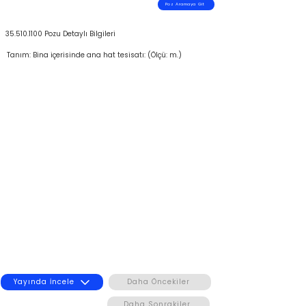
Poz Aramaya Git
35.510.1100
Pozu Detaylı Bilgileri
Tanım: Bina içerisinde ana hat tesisatı: (Ölçü: m.)
Yayında İncele
Daha Öncekiler
Daha Sonrakiler