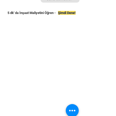
5 dk' da İnşaat Maliyetini Öğren -
Şimdi Dene!