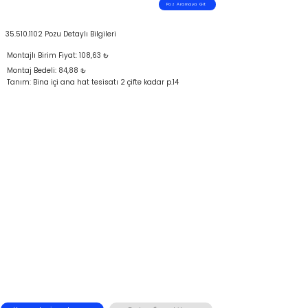
Poz Aramaya Git
35.510.1102
Pozu Detaylı Bilgileri
Montajlı Birim Fiyat: 108,63 ₺
Montaj Bedeli: 84,88 ₺
Tanım: Bina içi ana hat tesisatı 2 çifte kadar p.14