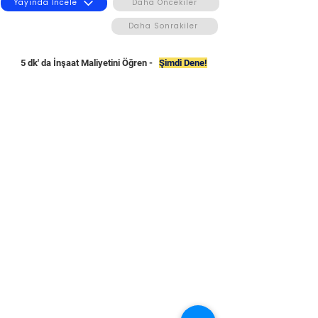
Yayında İncele
Daha Öncekiler
Daha Sonrakiler
5 dk' da İnşaat Maliyetini Öğren -
Şimdi Dene!