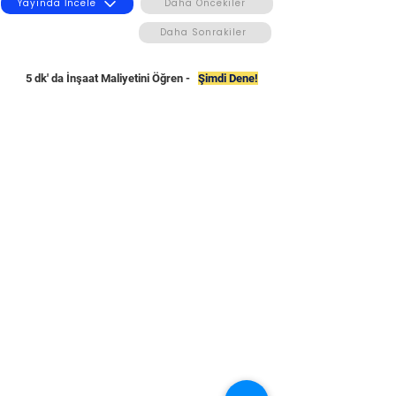
Yayında İncele
Daha Öncekiler
Daha Sonrakiler
5 dk' da İnşaat Maliyetini Öğren -
Şimdi Dene!