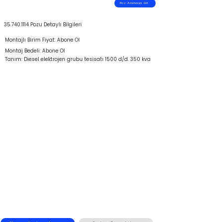
Poz Aramaya Git
35.740.1114
Pozu Detaylı Bilgileri
Montajlı Birim Fiyat: Abone Ol
Montaj Bedeli: Abone Ol
Tanım: Diesel elektrojen grubu tesisatı 1500 d/d. 350 kva