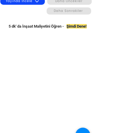
Yayında İncele
Daha Öncekiler
Daha Sonrakiler
5 dk' da İnşaat Maliyetini Öğren -
Şimdi Dene!