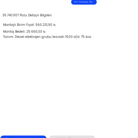
Poz Aramaya Git
35.740.1107
Pozu Detaylı Bilgileri
Montajlı Birim Fiyat: 560.231,90 ₺
Montaj Bedeli: 25.660,03 ₺
Tanım: Diesel elektrojen grubu tesisatı 1500 d/d. 75 kva