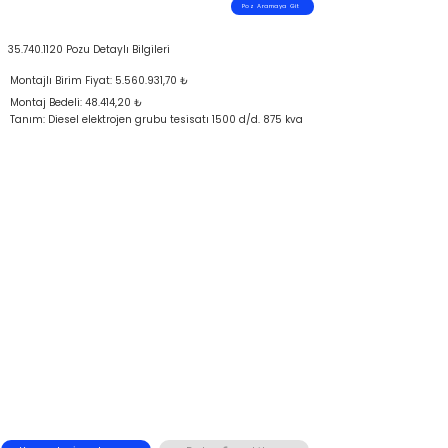
Poz Aramaya Git
35.740.1120
Pozu Detaylı Bilgileri
Montajlı Birim Fiyat:
5.560.931
,70 ₺
Montaj Bedeli: 48.414,20 ₺
Tanım: Diesel elektrojen grubu tesisatı 1500 d/d. 875 kva