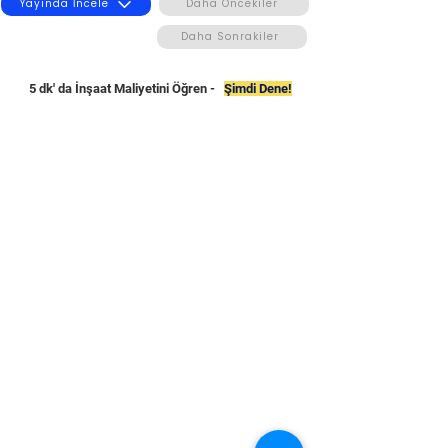
Yayında İncele
Daha Öncekiler
Daha Sonrakiler
5 dk' da İnşaat Maliyetini Öğren -
Şimdi Dene!