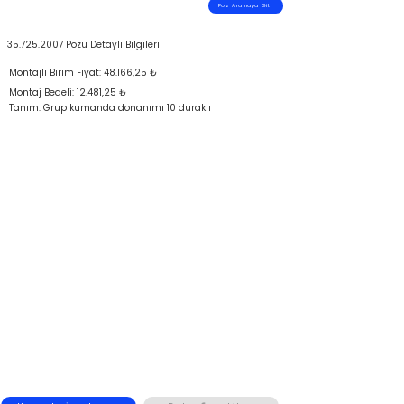
Poz Aramaya Git
35.725.2007
Pozu Detaylı Bilgileri
Montajlı Birim Fiyat: 48.166,25 ₺
Montaj Bedeli: 12.481,25 ₺
Tanım: Grup kumanda donanımı 10 duraklı