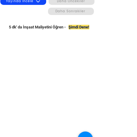
Yayında İncele
Daha Öncekiler
Daha Sonrakiler
5 dk' da İnşaat Maliyetini Öğren -
Şimdi Dene!