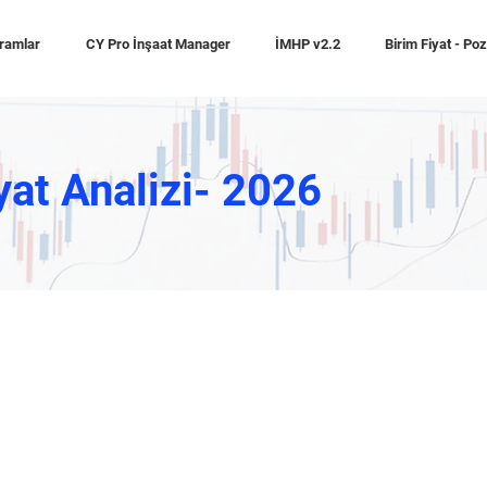
ramlar
CY Pro İnşaat Manager
İMHP v2.2
Birim Fiyat - Po
yat Analizi- 2026