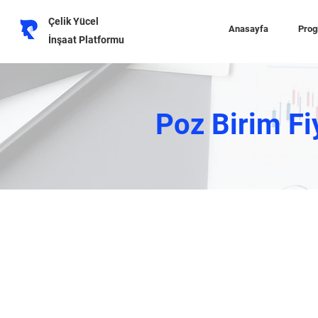
Çelik Yücel
Anasayfa
Prog
İnşaat Platformu
Poz Birim Fi