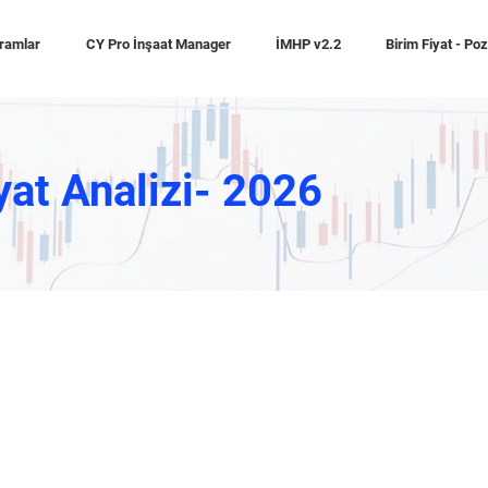
ramlar
CY Pro İnşaat Manager
İMHP v2.2
Birim Fiyat - Po
yat Analizi- 2026