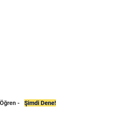
i Öğren -
Şimdi Dene!