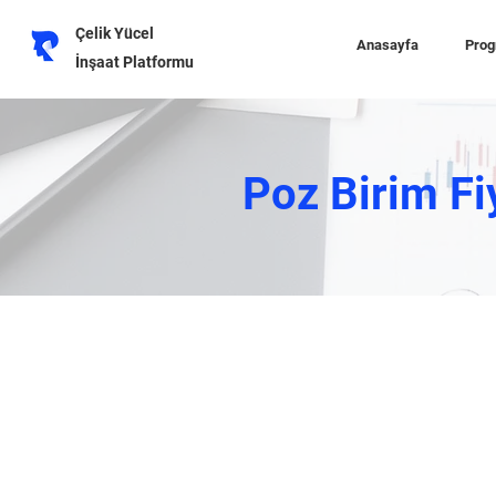
Çelik Yücel
Anasayfa
Prog
İnşaat Platformu
Poz Birim Fi