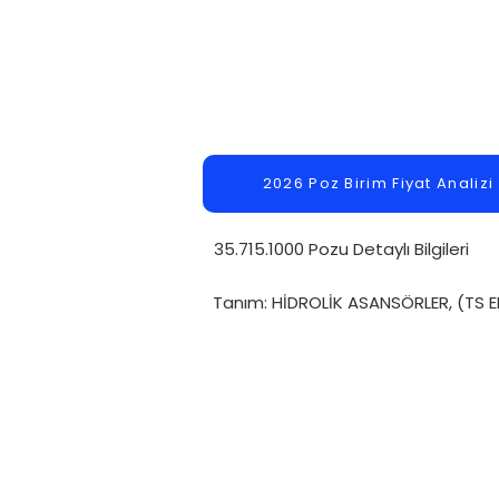
2026 Poz Birim Fiyat Analizi
35.715.1000 Pozu Detaylı Bilgileri
Tanım: HİDROLİK ASANSÖRLER, (TS E