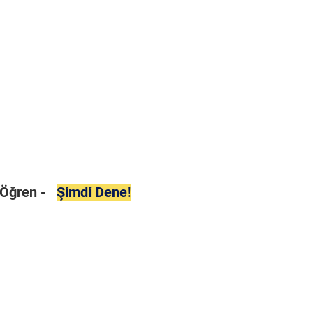
i Öğren -
Şimdi Dene!