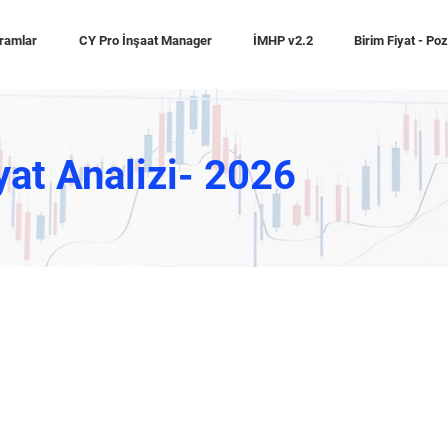
ramlar
CY Pro İnşaat Manager
İMHP v2.2
Birim Fiyat - Po
yat Analizi- 2026