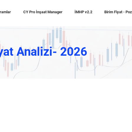
ramlar
CY Pro İnşaat Manager
İMHP v2.2
Birim Fiyat - Po
yat Analizi- 2026