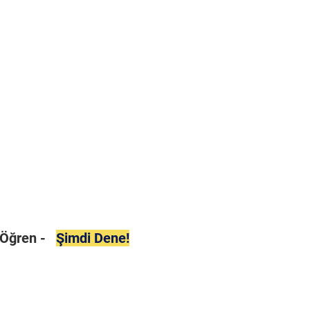
i Öğren -
Şimdi Dene!