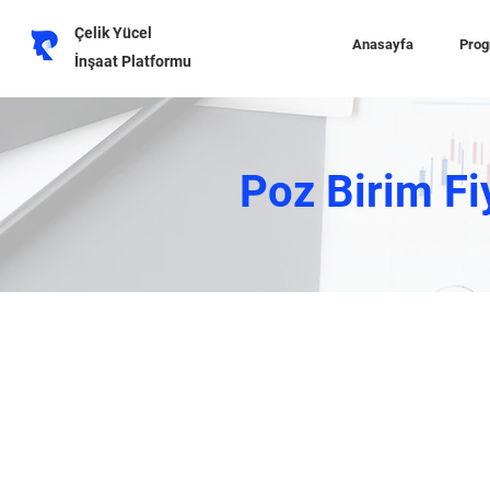
Çelik Yücel
Anasayfa
Prog
İnşaat Platformu
Poz Birim Fi