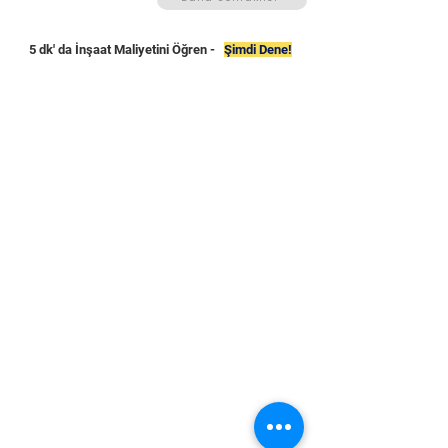
5 dk' da İnşaat Maliyetini Öğren -
Şimdi Dene!