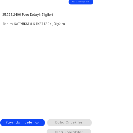
Poz Aramaya Git
35.725.2400
Pozu Detaylı Bilgileri
Tanım: KAT YÜKSEKLİK FİYAT FARKI, Ölçü: m.
Yayında İncele
Daha Öncekiler
Daha Sonrakiler