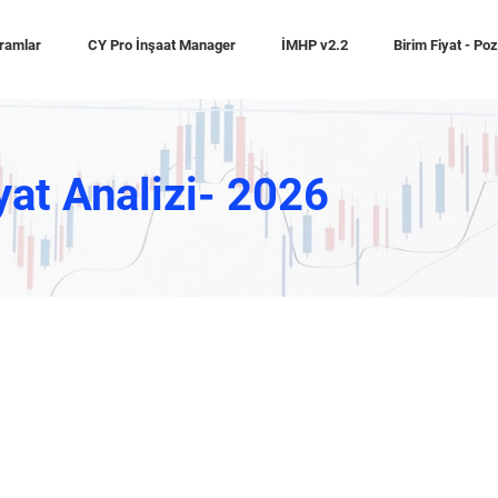
ramlar
CY Pro İnşaat Manager
İMHP v2.2
Birim Fiyat - Po
yat Analizi- 2026