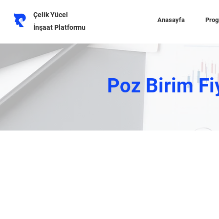
Çelik Yücel
Anasayfa
Prog
İnşaat Platformu
Poz Birim Fi