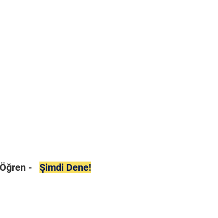
i Öğren -
Şimdi Dene!