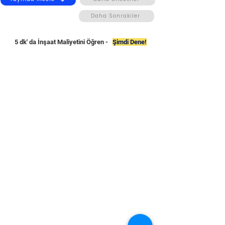
Daha Sonrakiler
5 dk' da İnşaat Maliyetini Öğren -
Şimdi Dene!