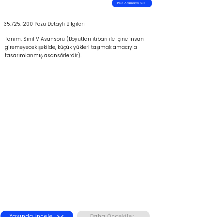
Poz Aramaya Git
35.725.1200
Pozu Detaylı Bilgileri
Tanım: Sınıf V Asansörü (Boyutları itibarı ile içine insan
giremeyecek şekilde, küçük yükleri taşımak amacıyla
tasarımlanmış asansörlerdir).
Yayında İncele
Daha Öncekiler