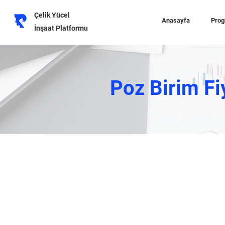
Çelik Yücel
Anasayfa
Prog
İnşaat Platformu
Poz Birim Fi