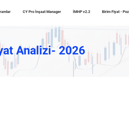
ramlar
CY Pro İnşaat Manager
İMHP v2.2
Birim Fiyat - Po
yat Analizi- 2026