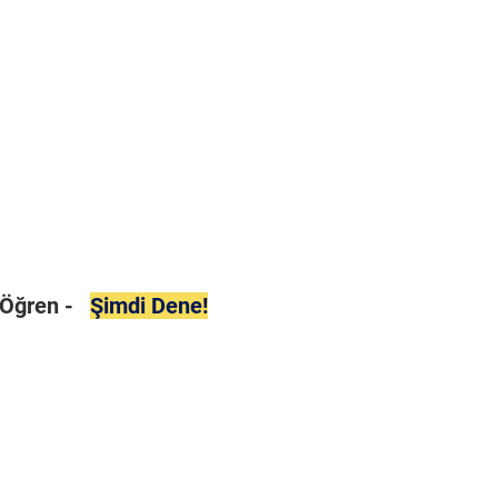
i Öğren -
Şimdi Dene!