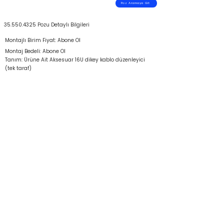
Poz Aramaya Git
35.550.4325
Pozu Detaylı Bilgileri
Montajlı Birim Fiyat: Abone Ol
Montaj Bedeli: Abone Ol
Tanım: Ürüne Ait Aksesuar 16U dikey kablo düzenleyici
(tek taraf)