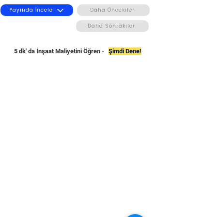
Yayında İncele
Daha Öncekiler
Daha Sonrakiler
5 dk' da İnşaat Maliyetini Öğren -
Şimdi Dene!