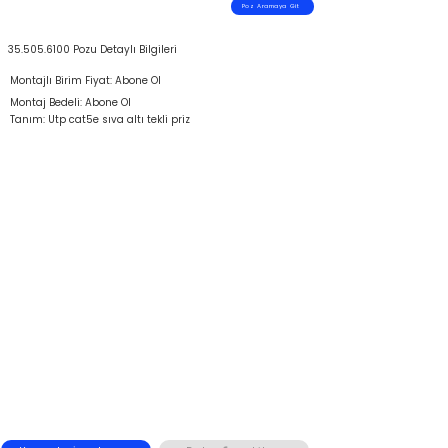
Poz Aramaya Git
35.505.6100
Pozu Detaylı Bilgileri
Montajlı Birim Fiyat: Abone Ol
Montaj Bedeli: Abone Ol
Tanım: Utp cat5e sıva altı tekli priz