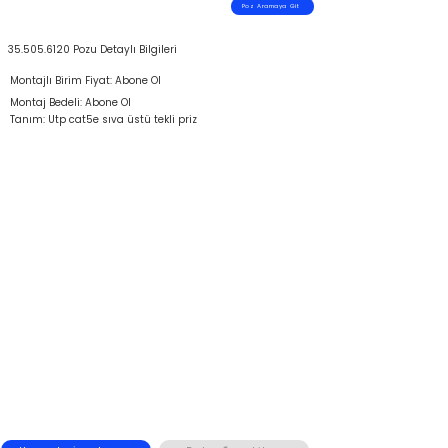
Poz Aramaya Git
35.505.6120
Pozu Detaylı Bilgileri
Montajlı Birim Fiyat: Abone Ol
Montaj Bedeli: Abone Ol
Tanım: Utp cat5e sıva üstü tekli priz