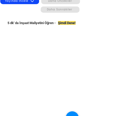
Yayında İncele
Daha Öncekiler
Daha Sonrakiler
5 dk' da İnşaat Maliyetini Öğren -
Şimdi Dene!