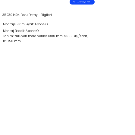
Poz Aramaya Git
35.730.1404
Pozu Detaylı Bilgileri
Montajlı Birim Fiyat: Abone Ol
Montaj Bedeli: Abone Ol
Tanım: Yürüyen merdivenler 1000 mm, 9000 kişi/saat,
h:3750 mm