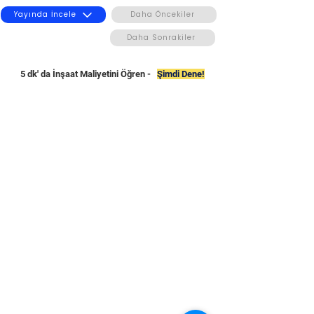
Yayında İncele
Daha Öncekiler
Daha Sonrakiler
5 dk' da İnşaat Maliyetini Öğren -
Şimdi Dene!