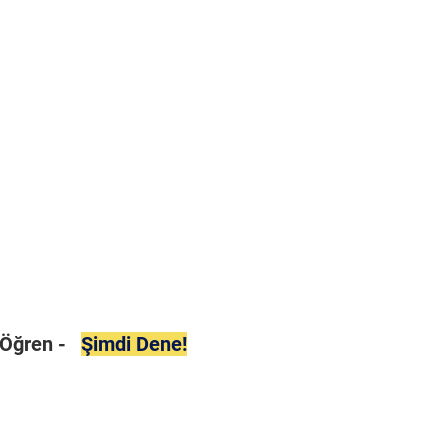
i Öğren -
Şimdi Dene!