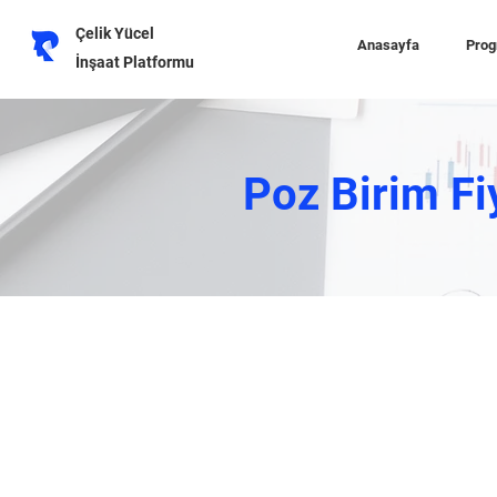
Çelik Yücel
Anasayfa
Prog
İnşaat Platformu
Poz Birim Fi