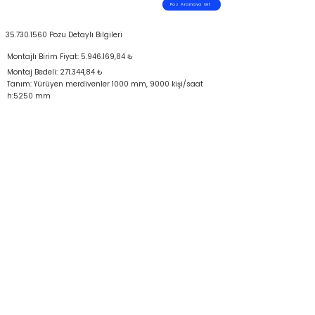
Poz Aramaya Git
35.730.1560
Pozu Detaylı Bilgileri
Montajlı Birim Fiyat:
5.946.169
,84 ₺
Montaj Bedeli: 271.344,84 ₺
Tanım: Yürüyen merdivenler 1000 mm, 9000 kişi/saat
h:5250 mm