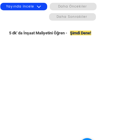
Yayında İncele
Daha Öncekiler
Daha Sonrakiler
5 dk' da İnşaat Maliyetini Öğren -
Şimdi Dene!