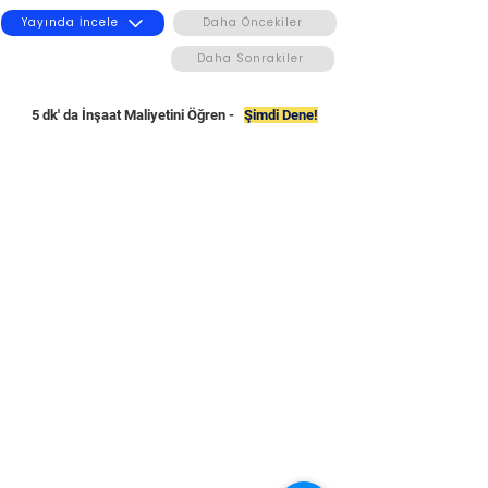
Yayında İncele
Daha Öncekiler
Daha Sonrakiler
5 dk' da İnşaat Maliyetini Öğren -
Şimdi Dene!