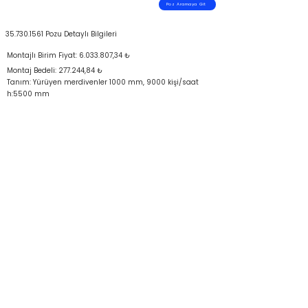
Poz Aramaya Git
35.730.1561
Pozu Detaylı Bilgileri
Montajlı Birim Fiyat:
6.033.807
,34 ₺
Montaj Bedeli: 277.244,84 ₺
Tanım: Yürüyen merdivenler 1000 mm, 9000 kişi/saat
h:5500 mm