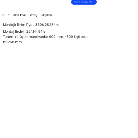
Poz Aramaya Git
35.730.1103
Pozu Detaylı Bilgileri
Montajlı Birim Fiyat:
3.306.282
,34 ₺
Montaj Bedeli: 224.144,84 ₺
Tanım: Yürüyen merdivenler 600 mm, 4500 kişi/saat,
h:3250 mm