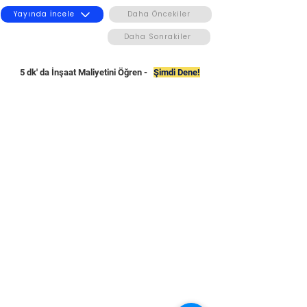
Yayında İncele
Daha Öncekiler
Daha Sonrakiler
5 dk' da İnşaat Maliyetini Öğren -
Şimdi Dene!