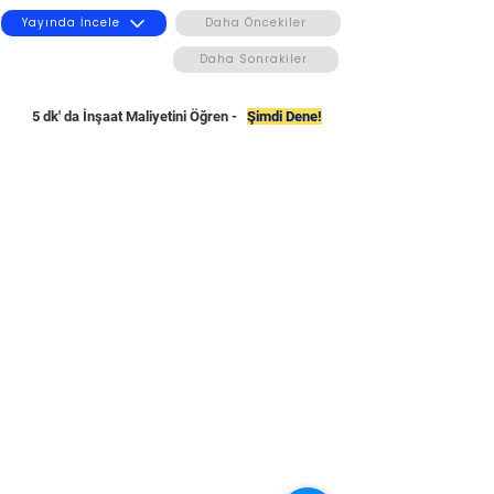
Yayında İncele
Daha Öncekiler
Daha Sonrakiler
5 dk' da İnşaat Maliyetini Öğren -
Şimdi Dene!