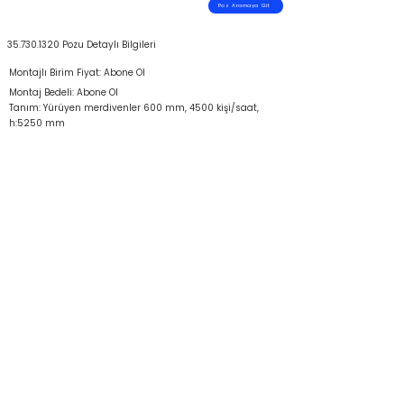
Poz Aramaya Git
35.730.1320
Pozu Detaylı Bilgileri
Montajlı Birim Fiyat: Abone Ol
Montaj Bedeli: Abone Ol
Tanım: Yürüyen merdivenler 600 mm, 4500 kişi/saat,
h:5250 mm