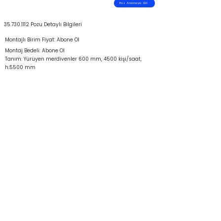
Poz Aramaya Git
35.730.1112
Pozu Detaylı Bilgileri
Montajlı Birim Fiyat: Abone Ol
Montaj Bedeli: Abone Ol
Tanım: Yürüyen merdivenler 600 mm, 4500 kişi/saat,
h:5500 mm