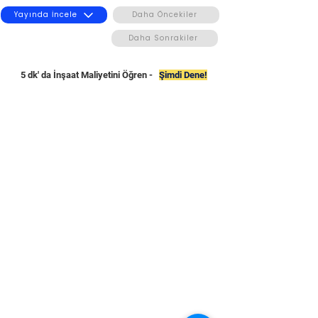
Yayında İncele
Daha Öncekiler
Daha Sonrakiler
5 dk' da İnşaat Maliyetini Öğren -
Şimdi Dene!