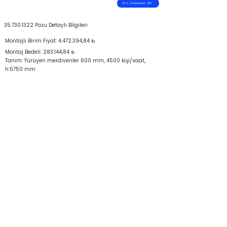
Poz Aramaya Git
35.730.1322
Pozu Detaylı Bilgileri
Montajlı Birim Fiyat:
4.472.394
,84 ₺
Montaj Bedeli: 283.144,84 ₺
Tanım: Yürüyen merdivenler 600 mm, 4500 kişi/saat,
h:5750 mm