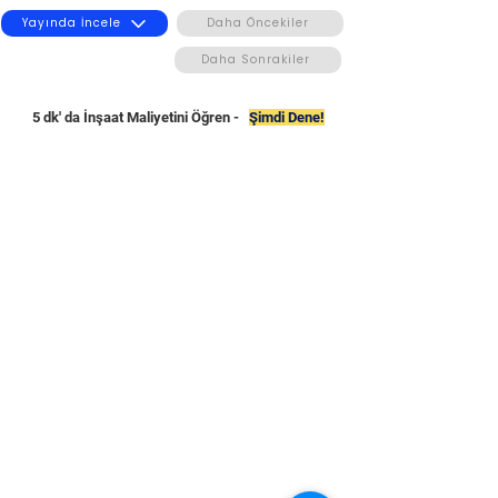
Yayında İncele
Daha Öncekiler
Daha Sonrakiler
5 dk' da İnşaat Maliyetini Öğren -
Şimdi Dene!