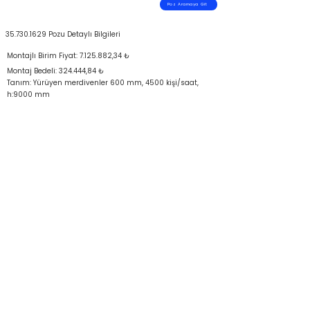
Poz Aramaya Git
35.730.1629
Pozu Detaylı Bilgileri
Montajlı Birim Fiyat:
7.125.882
,34 ₺
Montaj Bedeli: 324.444,84 ₺
Tanım: Yürüyen merdivenler 600 mm, 4500 kişi/saat,
h:9000 mm