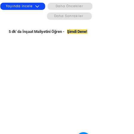
Yayında İncele
Daha Öncekiler
Daha Sonrakiler
5 dk' da İnşaat Maliyetini Öğren -
Şimdi Dene!