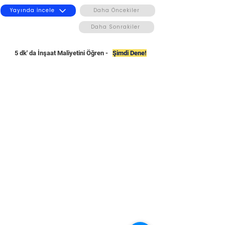
Yayında İncele
Daha Öncekiler
Daha Sonrakiler
5 dk' da İnşaat Maliyetini Öğren -
Şimdi Dene!