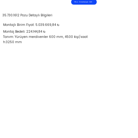
Poz Aramaya Git
35.730.1612
Pozu Detaylı Bilgileri
Montajlı Birim Fiyat:
5.039.669
,84 ₺
Montaj Bedeli: 224.144,84 ₺
Tanım: Yürüyen merdivenler 600 mm, 4500 kişi/saat
h:3250 mm