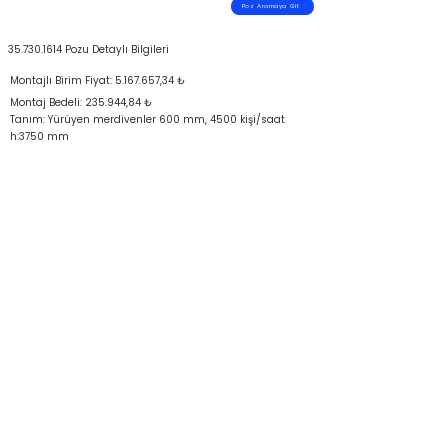
Poz Aramaya Git
35.730.1614
Pozu Detaylı Bilgileri
Montajlı Birim Fiyat:
5.167.657
,34 ₺
Montaj Bedeli: 235.944,84 ₺
Tanım: Yürüyen merdivenler 600 mm, 4500 kişi/saat
h:3750 mm