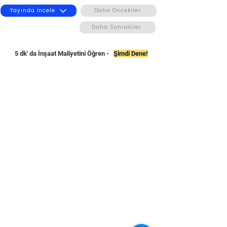
Yayında İncele
Daha Öncekiler
Daha Sonrakiler
5 dk' da İnşaat Maliyetini Öğren -
Şimdi Dene!