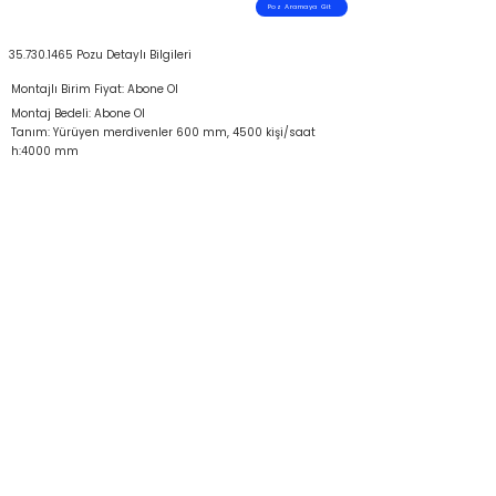
Poz Aramaya Git
35.730.1465
Pozu Detaylı Bilgileri
Montajlı Birim Fiyat: Abone Ol
Montaj Bedeli: Abone Ol
Tanım: Yürüyen merdivenler 600 mm, 4500 kişi/saat
h:4000 mm