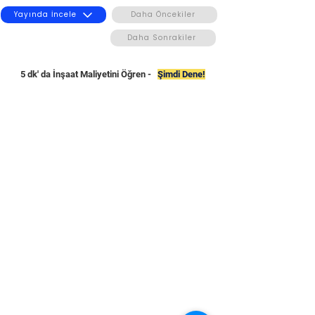
Yayında İncele
Daha Öncekiler
Daha Sonrakiler
5 dk' da İnşaat Maliyetini Öğren -
Şimdi Dene!