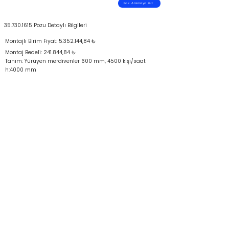
Poz Aramaya Git
35.730.1615
Pozu Detaylı Bilgileri
Montajlı Birim Fiyat:
5.352.144
,84 ₺
Montaj Bedeli: 241.844,84 ₺
Tanım: Yürüyen merdivenler 600 mm, 4500 kişi/saat
h:4000 mm