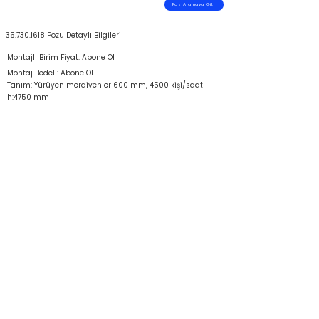
Poz Aramaya Git
35.730.1618
Pozu Detaylı Bilgileri
Montajlı Birim Fiyat: Abone Ol
Montaj Bedeli: Abone Ol
Tanım: Yürüyen merdivenler 600 mm, 4500 kişi/saat
h:4750 mm