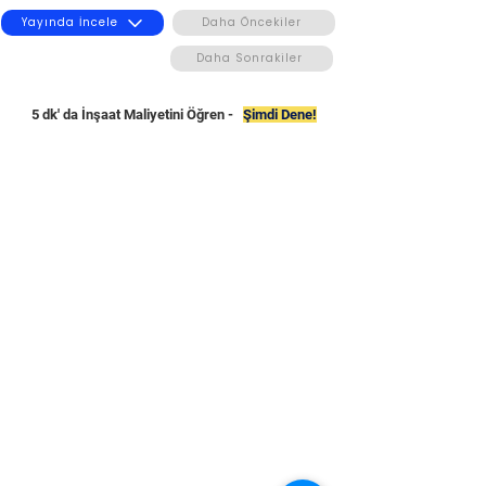
Yayında İncele
Daha Öncekiler
Daha Sonrakiler
5 dk' da İnşaat Maliyetini Öğren -
Şimdi Dene!