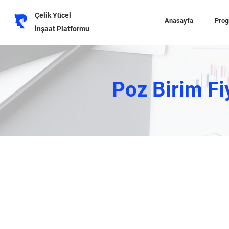
Çelik Yücel
Anasayfa
Prog
İnşaat Platformu
Poz Birim Fi