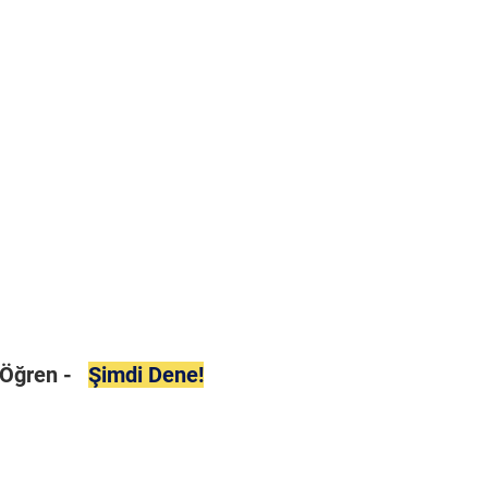
i Öğren -
Şimdi Dene!