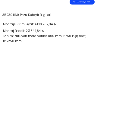
Poz Aramaya Git
35.730.1160
Pozu Detaylı Bilgileri
Montajlı Birim Fiyat:
4.130.232
,34 ₺
Montaj Bedeli: 271.344,84 ₺
Tanım: Yürüyen merdivenler 800 mm, 6750 kişi/saat,
h:5250 mm