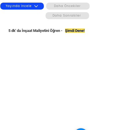
Yayında İncele
Daha Öncekiler
Daha Sonrakiler
5 dk' da İnşaat Maliyetini Öğren -
Şimdi Dene!