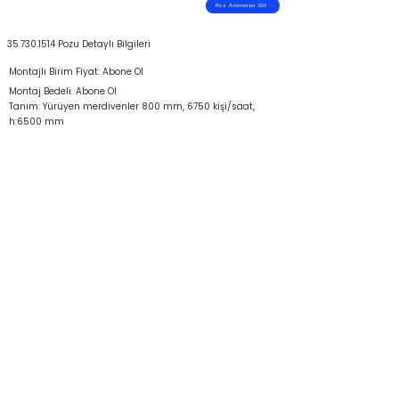
Poz Aramaya Git
35.730.1514
Pozu Detaylı Bilgileri
Montajlı Birim Fiyat: Abone Ol
Montaj Bedeli: Abone Ol
Tanım: Yürüyen merdivenler 800 mm, 6750 kişi/saat,
h:6500 mm