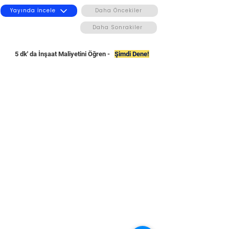
Yayında İncele
Daha Öncekiler
Daha Sonrakiler
5 dk' da İnşaat Maliyetini Öğren -
Şimdi Dene!