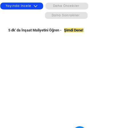
Yayında İncele
Daha Öncekiler
Daha Sonrakiler
5 dk' da İnşaat Maliyetini Öğren -
Şimdi Dene!