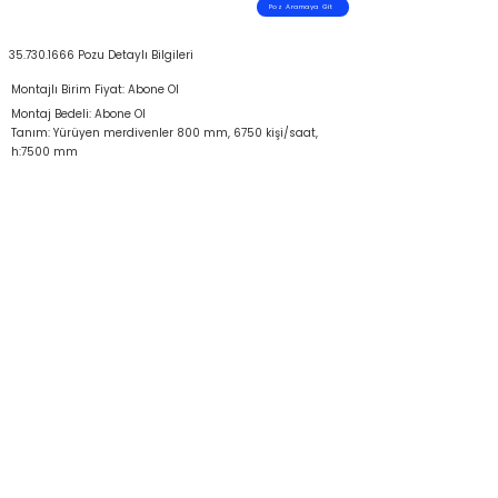
Poz Aramaya Git
35.730.1666
Pozu Detaylı Bilgileri
Montajlı Birim Fiyat: Abone Ol
Montaj Bedeli: Abone Ol
Tanım: Yürüyen merdivenler 800 mm, 6750 kişi/saat,
h:7500 mm