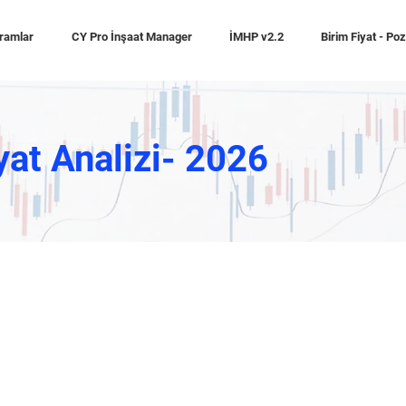
ramlar
CY Pro İnşaat Manager
İMHP v2.2
Birim Fiyat - Po
yat Analizi- 2026