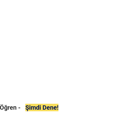
i Öğren -
Şimdi Dene!