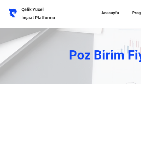
Çelik Yücel
Anasayfa
Prog
İnşaat Platformu
Poz Birim Fi