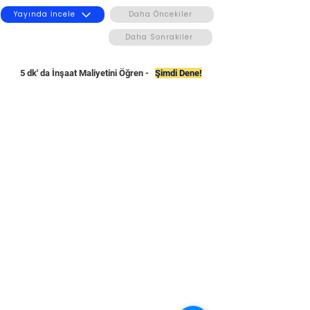
Yayında İncele
Daha Öncekiler
Daha Sonrakiler
5 dk' da İnşaat Maliyetini Öğren -
Şimdi Dene!