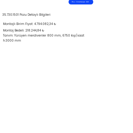
Poz Aramaya Git
35.730.1501
Pozu Detaylı Bilgileri
Montajlı Birim Fiyat:
4.794.082
,34 ₺
Montaj Bedeli: 218.244,84 ₺
Tanım: Yürüyen merdivenler 800 mm, 6750 kişi/saat
h:3000 mm