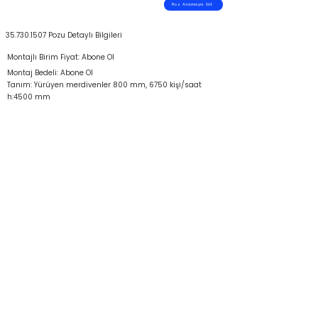
Poz Aramaya Git
35.730.1507
Pozu Detaylı Bilgileri
Montajlı Birim Fiyat: Abone Ol
Montaj Bedeli: Abone Ol
Tanım: Yürüyen merdivenler 800 mm, 6750 kişi/saat
h:4500 mm