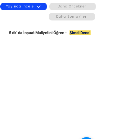
Yayında İncele
Daha Öncekiler
Daha Sonrakiler
5 dk' da İnşaat Maliyetini Öğren -
Şimdi Dene!