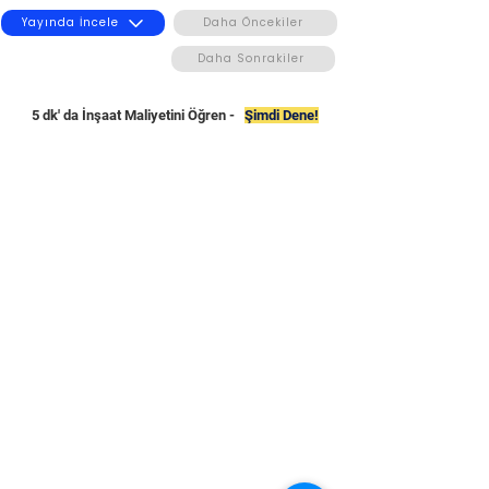
Yayında İncele
Daha Öncekiler
Daha Sonrakiler
5 dk' da İnşaat Maliyetini Öğren -
Şimdi Dene!