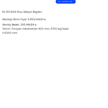
Poz Aramaya Git
35.730.1659
Pozu Detaylı Bilgileri
Montajlı Birim Fiyat:
5.859.344
,84 ₺
Montaj Bedeli: 265.444,84 ₺
Tanım: Yürüyen merdivenler 800 mm, 6750 kişi/saat
h:5000 mm