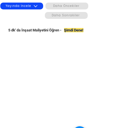
Yayında İncele
Daha Öncekiler
Daha Sonrakiler
5 dk' da İnşaat Maliyetini Öğren -
Şimdi Dene!