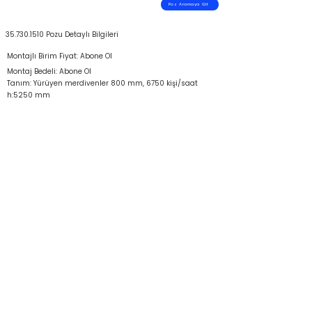
Poz Aramaya Git
35.730.1510
Pozu Detaylı Bilgileri
Montajlı Birim Fiyat: Abone Ol
Montaj Bedeli: Abone Ol
Tanım: Yürüyen merdivenler 800 mm, 6750 kişi/saat
h:5250 mm