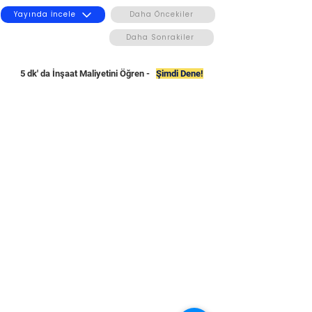
Yayında İncele
Daha Öncekiler
Daha Sonrakiler
5 dk' da İnşaat Maliyetini Öğren -
Şimdi Dene!