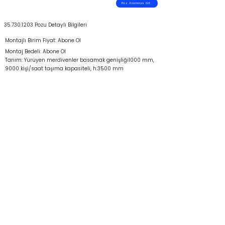
Poz Aramaya Git
35.730.1203
Pozu Detaylı Bilgileri
Montajlı Birim Fiyat: Abone Ol
Montaj Bedeli: Abone Ol
Tanım: Yürüyen merdivenler basamak genişliği1000 mm,
9000 kişi/saat taşıma kapasiteli, h:3500 mm